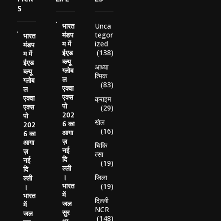
S
Unca
भारत
tegor
मंडप
भारत
ized
म में
मंडप
(138)
ईएड
म में
ब्ल्यू
ईएड
आध्या
ग्लोब
ब्ल्यू
त्मिक
ल
ग्लोब
(83)
एक्वा
ल
एक्स
एक्वा
क्राइम
पो
एक्स
(29)
202
पो
खेल
6 का
202
(16)
आगा
6 का
ज़
आगा
चिकि
नई
ज़
त्सा
दि
नई
(19)
ल्ली
दि
।
जिला
ल्ली
भारत
(19)
।
में
भारत
दिल्ली
जल
में
NCR
सुर
जल
(148)