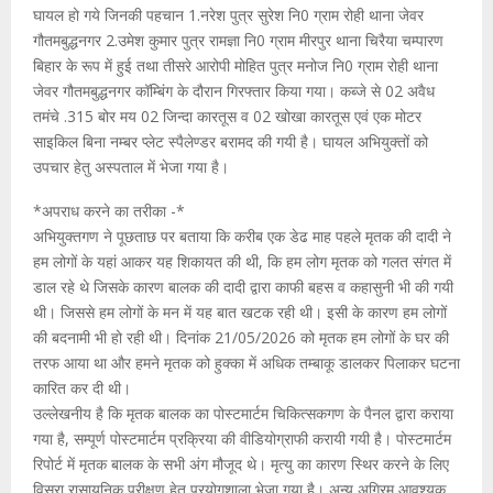
घायल हो गये जिनकी पहचान 1.नरेश पुत्र सुरेश नि0 ग्राम रोही थाना जेवर
गौतमबुद्धनगर 2.उमेश कुमार पुत्र रामज्ञा नि0 ग्राम मीरपुर थाना चिरैया चम्पारण
बिहार के रूप में हुई तथा तीसरे आरोपी मोहित पुत्र मनोज नि0 ग्राम रोही थाना
जेवर गौतमबुद्धनगर कॉम्बिंग के दौरान गिरफ्तार किया गया। कब्जे से 02 अवैध
तमंचे .315 बोर मय 02 जिन्दा कारतूस व 02 खोखा कारतूस एवं एक मोटर
साइकिल बिना नम्बर प्लेट स्पैलेण्डर बरामद की गयी है। घायल अभियुक्तों को
उपचार हेतु अस्पताल में भेजा गया है।
*अपराध करने का तरीका -*
अभियुक्तगण ने पूछताछ पर बताया कि करीब एक डेढ माह पहले मृतक की दादी ने
हम लोगों के यहां आकर यह शिकायत की थी, कि हम लोग मृतक को गलत संगत में
डाल रहे थे जिसके कारण बालक की दादी द्वारा काफी बहस व कहासुनी भी की गयी
थी। जिससे हम लोगों के मन में यह बात खटक रही थी। इसी के कारण हम लोगों
की बदनामी भी हो रही थी। दिनांक 21/05/2026 को मृतक हम लोगों के घर की
तरफ आया था और हमने मृतक को हुक्का में अधिक तम्बाकू डालकर पिलाकर घटना
कारित कर दी थी।
उल्लेखनीय है कि मृतक बालक का पोस्टमार्टम चिकित्सकगण के पैनल द्वारा कराया
गया है, सम्पूर्ण पोस्टमार्टम प्रक्रिया की वीडियोग्राफी करायी गयी है। पोस्टमार्टम
रिपोर्ट में मृतक बालक के सभी अंग मौजूद थे। मृत्यु का कारण स्थिर करने के लिए
विसरा रासायनिक परीक्षण हेतु प्रयोगशाला भेजा गया है। अन्य अग्रिम आवश्यक