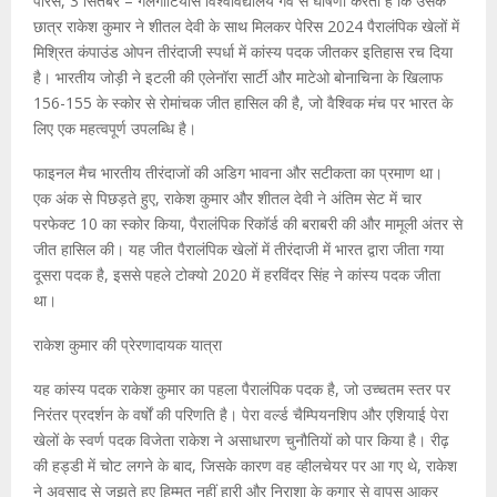
पेरिस, 3 सितंबर – गलगोटियास विश्वविद्यालय गर्व से घोषणा करता है कि उसके
छात्र राकेश कुमार ने शीतल देवी के साथ मिलकर पेरिस 2024 पैरालंपिक खेलों में
मिश्रित कंपाउंड ओपन तीरंदाजी स्पर्धा में कांस्य पदक जीतकर इतिहास रच दिया
है। भारतीय जोड़ी ने इटली की एलेनॉरा सार्टी और माटेओ बोनाचिना के खिलाफ
156-155 के स्कोर से रोमांचक जीत हासिल की है, जो वैश्विक मंच पर भारत के
लिए एक महत्वपूर्ण उपलब्धि है।
फाइनल मैच भारतीय तीरंदाजों की अडिग भावना और सटीकता का प्रमाण था।
एक अंक से पिछड़ते हुए, राकेश कुमार और शीतल देवी ने अंतिम सेट में चार
परफेक्ट 10 का स्कोर किया, पैरालंपिक रिकॉर्ड की बराबरी की और मामूली अंतर से
जीत हासिल की। यह जीत पैरालंपिक खेलों में तीरंदाजी में भारत द्वारा जीता गया
दूसरा पदक है, इससे पहले टोक्यो 2020 में हरविंदर सिंह ने कांस्य पदक जीता
था।
राकेश कुमार की प्रेरणादायक यात्रा
यह कांस्य पदक राकेश कुमार का पहला पैरालंपिक पदक है, जो उच्चतम स्तर पर
निरंतर प्रदर्शन के वर्षों की परिणति है। पेरा वर्ल्ड चैम्पियनशिप और एशियाई पेरा
खेलों के स्वर्ण पदक विजेता राकेश ने असाधारण चुनौतियों को पार किया है। रीढ़
की हड्डी में चोट लगने के बाद, जिसके कारण वह व्हीलचेयर पर आ गए थे, राकेश
ने अवसाद से जूझते हुए हिम्मत नहीं हारी और निराशा के कगार से वापस आकर