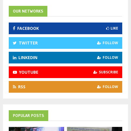
c
E
h
OUR NETWORKS
f
A
o
FACEBOOK
LIKE
r
R
:
C
TWITTER
FOLLOW
H
LINKEDIN
FOLLOW
YOUTUBE
SUBSCRIBE
RSS
FOLLOW
POPULAR POSTS