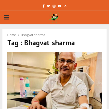
Facebook
Twitter
Instagram
Youtube
Rss
PRIMARY
MENU
Home
Bhagvat sharma
Tag : Bhagvat sharma