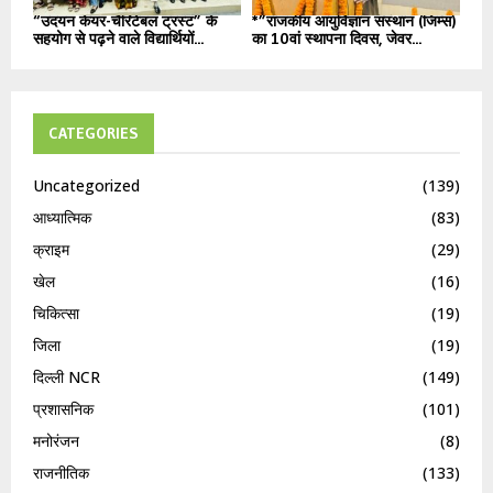
“उदयन केयर-चैरिटेबल ट्रस्ट” के
*”राजकीय आयुर्विज्ञान संस्थान (जिम्स)
सहयोग से पढ़ने वाले विद्यार्थियों...
का 10वां स्थापना दिवस, जेवर...
CATEGORIES
Uncategorized
(139)
आध्यात्मिक
(83)
क्राइम
(29)
खेल
(16)
चिकित्सा
(19)
जिला
(19)
दिल्ली NCR
(149)
प्रशासनिक
(101)
मनोरंजन
(8)
राजनीतिक
(133)