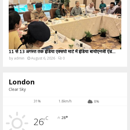
11 से 13 अगस्त तक इंडिया एक्सपो मार्ट में इंडिया बायोएनर्जी एंड...
by
admin
August 6, 2026
0
London
Clear Sky
31%
1.8km/h
8%
°
C
26
28
°