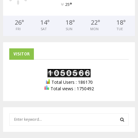
°
25
26
°
14
°
18
°
22
°
18
°
FRI
SAT
SUN
MON
TUE
VISITOR
Total Users : 186170
Total views : 1750492
S
e
a
S
r