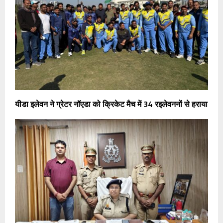
यीडा इलेवन ने ग्रेटर नॉएडा को क्रिकेट मैच में 34 रइलेवननों से हराया