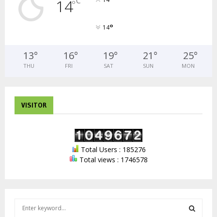
°
C
14
°
°
14
13
°
16
°
19
°
21
°
25
°
THU
FRI
SAT
SUN
MON
VISITOR
Total Users : 185276
Total views : 1746578
S
e