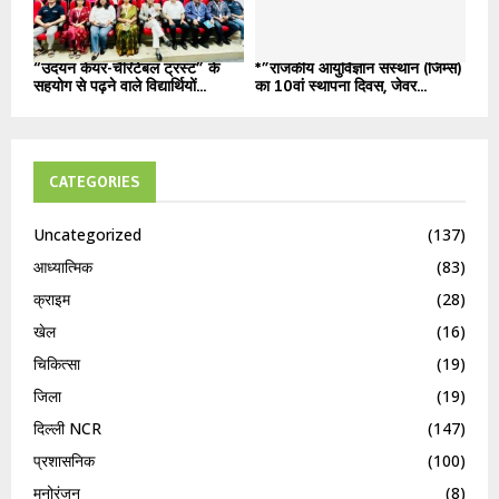
“उदयन केयर-चैरिटेबल ट्रस्ट” के
*”राजकीय आयुर्विज्ञान संस्थान (जिम्स)
सहयोग से पढ़ने वाले विद्यार्थियों...
का 10वां स्थापना दिवस, जेवर...
CATEGORIES
Uncategorized
(137)
आध्यात्मिक
(83)
क्राइम
(28)
खेल
(16)
चिकित्सा
(19)
जिला
(19)
दिल्ली NCR
(147)
प्रशासनिक
(100)
मनोरंजन
(8)