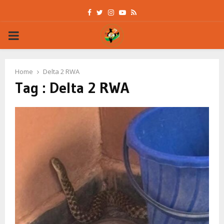
Facebook
Twitter
Instagram
Youtube
Rss
PRIMARY
MENU
Home
Delta 2 RWA
Tag : Delta 2 RWA