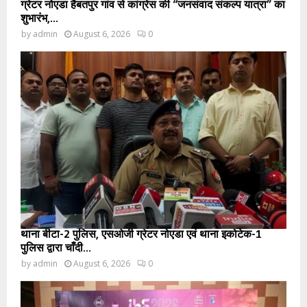
ग्रेटर नोएडा हैबतपुर गांव से कांग्रेस की “जनसंवाद संकल्प यात्रा” का
शुभारंभ,...
by
admin
August 6, 2026
0
थाना बीटा-2 पुलिस, एसओजी ग्रेटर नोएडा एवं थाना इकोटेक-1
पुलिस द्वारा चाँदी...
by
admin
August 6, 2026
0