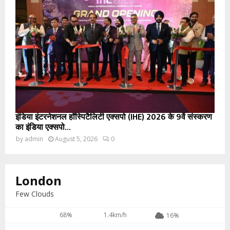
इंडिया इंटरनेशनल हॉस्पिटैलिटी एक्सपो (IHE) 2026 के 9वें संस्करण
का इंडिया एक्सपो...
by
admin
August 5, 2026
0
London
Few Clouds
68%
1.4km/h
16%