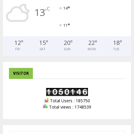
°
C
13
14
°
°
11
12
°
15
°
20
°
22
°
18
°
FRI
SAT
SUN
MON
TUE
VISITOR
Total Users : 185750
Total views : 1748539