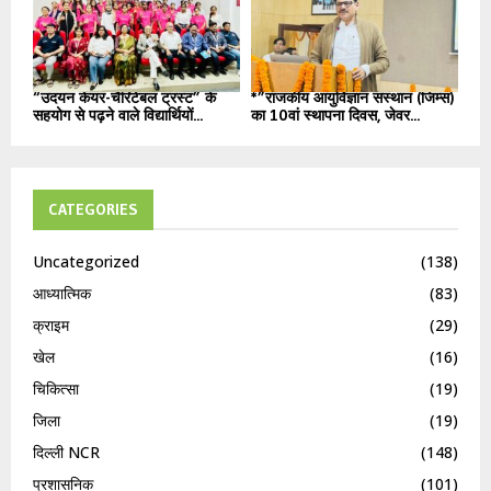
“उदयन केयर-चैरिटेबल ट्रस्ट” के
*”राजकीय आयुर्विज्ञान संस्थान (जिम्स)
सहयोग से पढ़ने वाले विद्यार्थियों...
का 10वां स्थापना दिवस, जेवर...
CATEGORIES
Uncategorized
(138)
आध्यात्मिक
(83)
क्राइम
(29)
खेल
(16)
चिकित्सा
(19)
जिला
(19)
दिल्ली NCR
(148)
प्रशासनिक
(101)