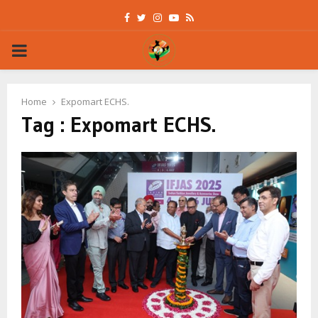
Facebook
Twitter
Instagram
Youtube
Rss
PRIMARY
MENU
Home
Expomart ECHS.
Tag : Expomart ECHS.