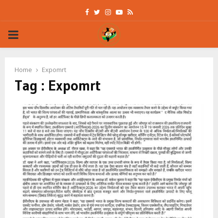
Facebook
Twitter
Instagram
Youtube
Rss
PRIMARY
MENU
Home
Expomrt
Tag : Expomrt