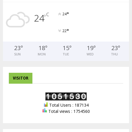
°
C
24
24
°
°
22
23
°
18
°
15
°
19
°
23
°
SUN
MON
TUE
WED
THU
VISITOR
Total Users : 187134
Total views : 1754560