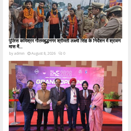
पुलिस कमिश्रर गौतमबुद्धनगर श्रीमती लक्ष्मी सिंह के निर्देशन में श्रावण
मास में...
by
admin
August 8, 2026
0