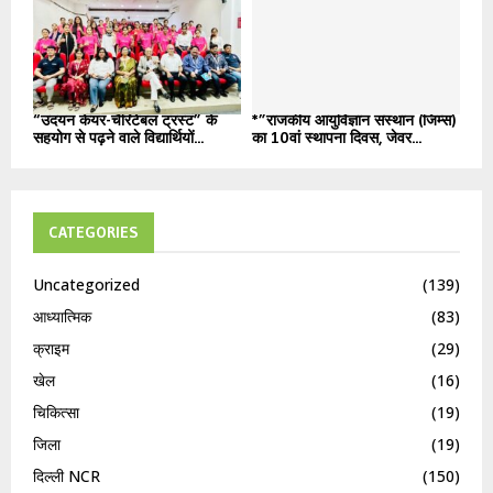
“उदयन केयर-चैरिटेबल ट्रस्ट” के
*”राजकीय आयुर्विज्ञान संस्थान (जिम्स)
सहयोग से पढ़ने वाले विद्यार्थियों...
का 10वां स्थापना दिवस, जेवर...
CATEGORIES
Uncategorized
(139)
आध्यात्मिक
(83)
क्राइम
(29)
खेल
(16)
चिकित्सा
(19)
जिला
(19)
दिल्ली NCR
(150)