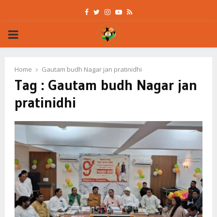
Facebook
Twitter
Instagram
Youtube
Rss
PRIMARY
MENU
Home
Gautam budh Nagar jan pratinidhi
Tag : Gautam budh Nagar jan
pratinidhi