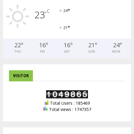
°
C
23
24
°
°
21
22
°
16
°
16
°
21
°
24
°
THU
FRI
SAT
SUN
MON
VISITOR
Total Users : 185469
Total views : 1747357