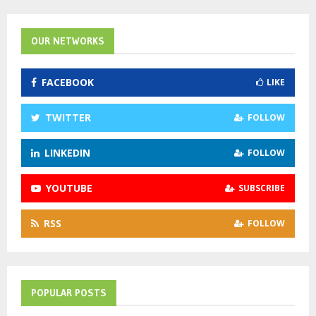
r
c
E
h
OUR NETWORKS
f
A
o
FACEBOOK
LIKE
r
R
:
C
TWITTER
FOLLOW
H
LINKEDIN
FOLLOW
YOUTUBE
SUBSCRIBE
RSS
FOLLOW
POPULAR POSTS