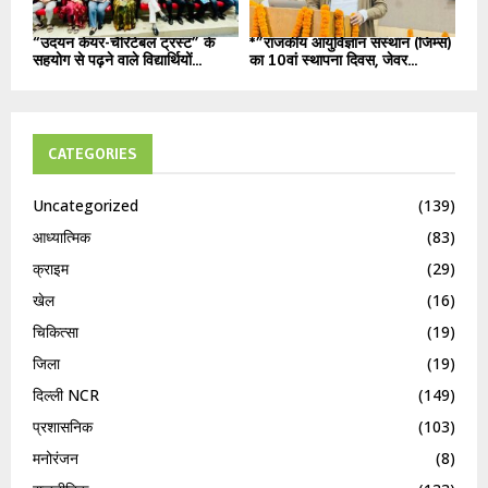
“उदयन केयर-चैरिटेबल ट्रस्ट” के
*”राजकीय आयुर्विज्ञान संस्थान (जिम्स)
सहयोग से पढ़ने वाले विद्यार्थियों...
का 10वां स्थापना दिवस, जेवर...
CATEGORIES
Uncategorized
(139)
आध्यात्मिक
(83)
क्राइम
(29)
खेल
(16)
चिकित्सा
(19)
जिला
(19)
दिल्ली NCR
(149)
प्रशासनिक
(103)
मनोरंजन
(8)