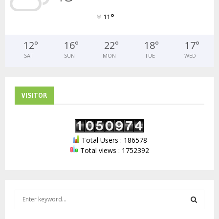
°
11
12
°
16
°
22
°
18
°
17
°
SAT
SUN
MON
TUE
WED
VISITOR
Total Users : 186578
Total views : 1752392
S
e
a
S