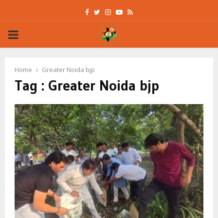
Facebook
Twitter
Instagram
Youtube
Rss
PRIMARY
MENU
Home
Greater Noida bjp
Tag : Greater Noida bjp