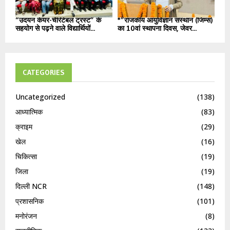
“उदयन केयर-चैरिटेबल ट्रस्ट” के
*”राजकीय आयुर्विज्ञान संस्थान (जिम्स)
सहयोग से पढ़ने वाले विद्यार्थियों...
का 10वां स्थापना दिवस, जेवर...
CATEGORIES
Uncategorized
(138)
आध्यात्मिक
(83)
क्राइम
(29)
खेल
(16)
चिकित्सा
(19)
जिला
(19)
दिल्ली NCR
(148)
प्रशासनिक
(101)
मनोरंजन
(8)