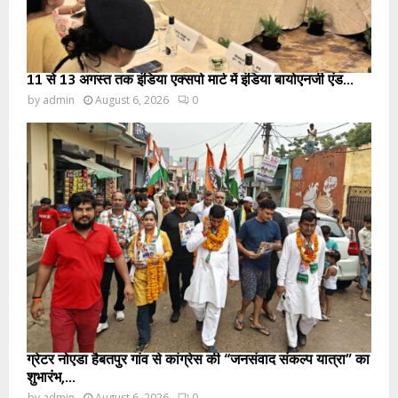
11 से 13 अगस्त तक इंडिया एक्सपो मार्ट में इंडिया बायोएनर्जी एंड...
by
admin
August 6, 2026
0
ग्रेटर नोएडा हैबतपुर गांव से कांग्रेस की “जनसंवाद संकल्प यात्रा” का
शुभारंभ,...
by
admin
August 6, 2026
0