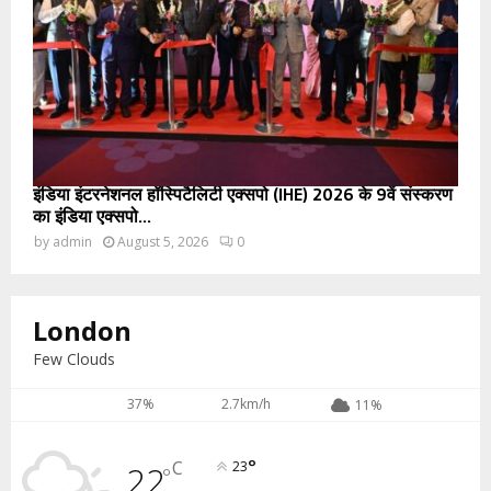
इंडिया इंटरनेशनल हॉस्पिटैलिटी एक्सपो (IHE) 2026 के 9वें संस्करण
का इंडिया एक्सपो...
by
admin
August 5, 2026
0
London
Few Clouds
37%
2.7km/h
11%
°
C
22
23
°