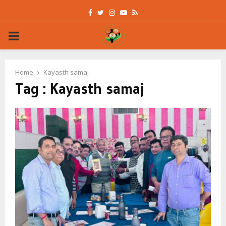
Facebook
Twitter
Instagram
Youtube
Rss
PRIMARY
MENU
Home
Kayasth samaj
Tag : Kayasth samaj