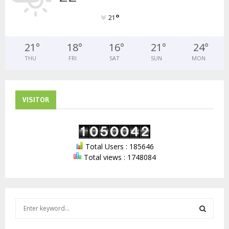
°
21
21
°
18
°
16
°
21
°
24
°
THU
FRI
SAT
SUN
MON
VISITOR
Total Users : 185646
Total views : 1748084
S
e
a
S