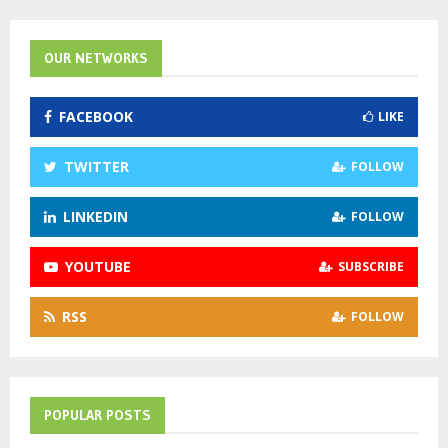
r
c
E
h
OUR NETWORKS
f
A
o
FACEBOOK
LIKE
r
R
:
C
TWITTER
FOLLOW
H
LINKEDIN
FOLLOW
YOUTUBE
SUBSCRIBE
RSS
FOLLOW
POPULAR POSTS