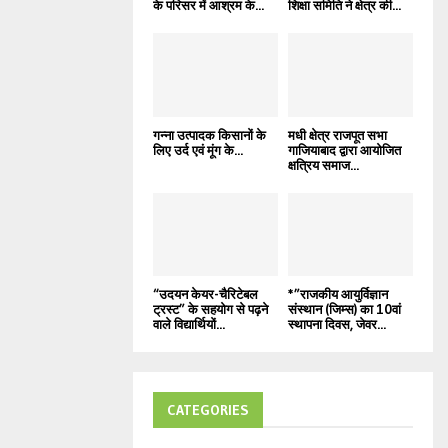
के परिसर में आश्रम के...
शिक्षा समिति ने क्षेत्र की...
गन्ना उत्पादक किसानों के
मधी क्षेत्र राजपूत सभा
लिए उर्द एवं मूंग के...
गाजियाबाद द्वारा आयोजित
क्षत्रिय समाज...
“उदयन केयर-चैरिटेबल
*”राजकीय आयुर्विज्ञान
ट्रस्ट” के सहयोग से पढ़ने
संस्थान (जिम्स) का 10वां
वाले विद्यार्थियों...
स्थापना दिवस, जेवर...
CATEGORIES