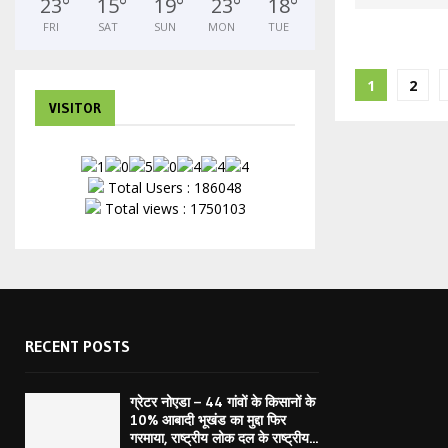
23
°
15
°
19
°
23
°
18
°
FRI
SAT
SUN
MON
TUE
Posts
1
2
VISITOR
paginat
Total Users : 186048
Total views : 1750103
RECENT POSTS
ग्रेटर नोएडा – 44 गांवों के किसानों के
10% आबादी भूखंड का मुद्दा फिर
गरमाया, राष्ट्रीय लोक दल के राष्ट्रीय...