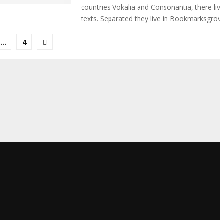
countries Vokalia and Consonantia, there liv
texts. Separated they live in Bookmarksgrove
…
4
ion