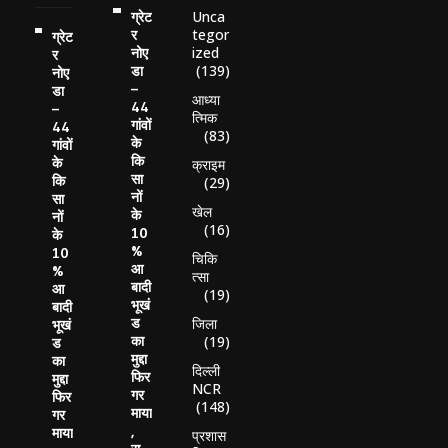
Unca
ग्रेट
tegor
र
ग्रेट
ized
नोए
र
(139)
डा
नोए
–
डा
आध्या
44
–
त्मिक
गांवों
44
(83)
के
गांवों
कि
के
क्राइम
सा
कि
(29)
नों
सा
खेल
के
नों
(16)
10
के
%
10
चिकि
आ
%
त्सा
बादी
आ
(19)
भूखं
बादी
ड
जिला
भूखं
का
(19)
ड
मुद्दा
का
दिल्ली
फिर
मुद्दा
NCR
गर
फिर
(148)
माया
गर
,
माया
प्रशास