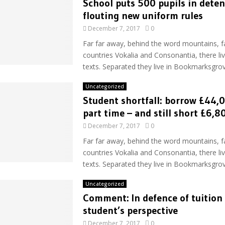
School puts 500 pupils in deten
flouting new uniform rules
December 7, 2017
0
Far far away, behind the word mountains, f
countries Vokalia and Consonantia, there liv
texts. Separated they live in Bookmarksgrove
Uncategorized
Student shortfall: borrow £44,
part time – and still short £6,8
December 7, 2017
0
Far far away, behind the word mountains, f
countries Vokalia and Consonantia, there liv
texts. Separated they live in Bookmarksgrove
Uncategorized
Comment: In defence of tuition 
student’s perspective
December 7, 2017
0