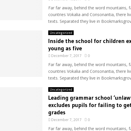
Far far away, behind the word mountains, f
countries Vokalia and Consonantia, there liv
texts. Separated they live in Bookmarksgrove
Uncategorized
Inside the school for children e
young as five
December 7, 2017
0
Far far away, behind the word mountains, f
countries Vokalia and Consonantia, there liv
texts. Separated they live in Bookmarksgrove
Uncategorized
Leading grammar school ‘unlawf
excludes pupils for failing to ge
grades
December 7, 2017
0
Far far away, behind the word mountains, f