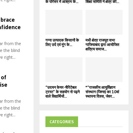
के परिसर में आश्रम के...
शिक्षा समिति ने क्षेत्र की...
brace
nfidence
गन्ना उत्पादक किसानों के
मधी क्षेत्र राजपूत सभा
ar from the
लिए उर्द एवं मूंग के...
गाजियाबाद द्वारा आयोजित
क्षत्रिय समाज...
e the blind
 right...
 of
ise
“उदयन केयर-चैरिटेबल
*”राजकीय आयुर्विज्ञान
ट्रस्ट” के सहयोग से पढ़ने
संस्थान (जिम्स) का 10वां
वाले विद्यार्थियों...
स्थापना दिवस, जेवर...
ar from the
e the blind
 right...
CATEGORIES