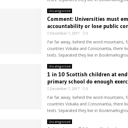
Uncategorized
Comment: Universities must em
accountability or lose public co
December 7, 2017
0
Far far away, behind the word mountains, f
countries Vokalia and Consonantia, there liv
texts. Separated they live in Bookmarksgrove
Uncategorized
1 in 10 Scottish children at end
primary school do enough exerc
December 7, 2017
0
Far far away, behind the word mountains, f
countries Vokalia and Consonantia, there liv
texts. Separated they live in Bookmarksgrove
Uncategorized