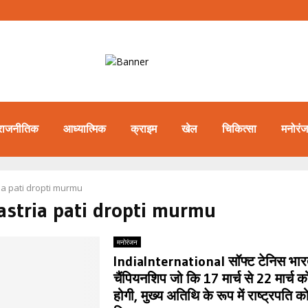
राजनीतिक
आध्यात्मिक
क्राइम
खेल
चिकित्सा
मनोरं
ia pati dropti murmu
astria pati dropti murmu
मनोरंजन
IndiaInternational सॉफ्ट टेनिस भा
चैंपियनशिप जो कि 17 मार्च से 22 मार्च
होगी, मुख्य अतिथि के रूप में राष्ट्रपति 