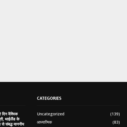
CATEGORIES
Uncategorized
(139)
 दिन वैश्विक
ती, थाईलैंड के
आध्यात्मिक
(83)
य से संबद्ध माननीय