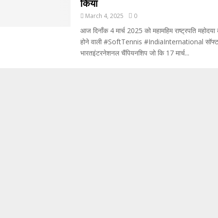
किया
March 4, 2025
0
आज दिनाँक 4 मार्च 2025 को महामहिम राष्ट्रपति महोदया को
होने वाली #SoftTennis #IndiaInternational सॉफ्ट
भारतइंटरनेशनल चैंपियनशिप जो कि 17 मार्च...