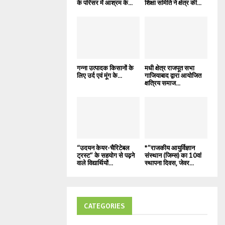
के परिसर में आश्रम के...
शिक्षा समिति ने क्षेत्र की...
गन्ना उत्पादक किसानों के
मधी क्षेत्र राजपूत सभा
लिए उर्द एवं मूंग के...
गाजियाबाद द्वारा आयोजित
क्षत्रिय समाज...
“उदयन केयर-चैरिटेबल
*”राजकीय आयुर्विज्ञान
ट्रस्ट” के सहयोग से पढ़ने
संस्थान (जिम्स) का 10वां
वाले विद्यार्थियों...
स्थापना दिवस, जेवर...
CATEGORIES