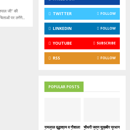
:
ेजपाल जी” की
C
TWITTER
FOLLOW
ताओं पर लगेंगे...
H
LINKEDIN
FOLLOW
YOUTUBE
SUBSCRIBE
RSS
FOLLOW
POPULAR POSTS
रामलाल वृद्धाश्रम व गौशाला
चौधरी जतन सुखबीर प्रधान