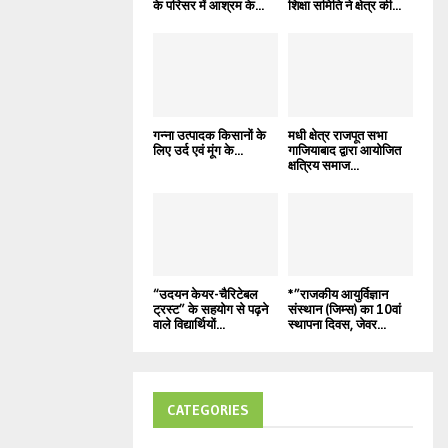
के परिसर में आश्रम के...
शिक्षा समिति ने क्षेत्र की...
गन्ना उत्पादक किसानों के
मधी क्षेत्र राजपूत सभा
लिए उर्द एवं मूंग के...
गाजियाबाद द्वारा आयोजित
क्षत्रिय समाज...
“उदयन केयर-चैरिटेबल
*”राजकीय आयुर्विज्ञान
ट्रस्ट” के सहयोग से पढ़ने
संस्थान (जिम्स) का 10वां
वाले विद्यार्थियों...
स्थापना दिवस, जेवर...
CATEGORIES