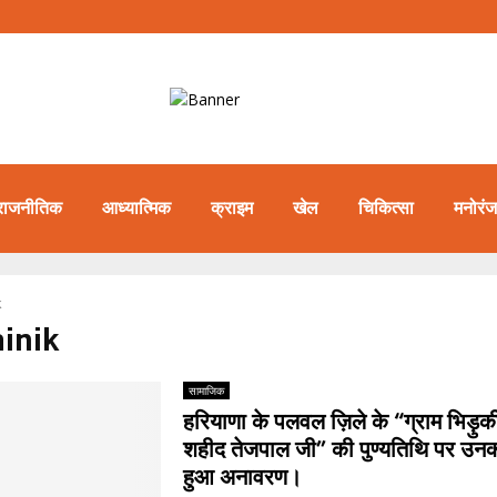
राजनीतिक
आध्यात्मिक
क्राइम
खेल
चिकित्सा
मनोरं
k
ainik
सामाजिक
हरियाणा के पलवल ज़िले के “ग्राम भिड़ुकी”
शहीद तेजपाल जी” की पुण्यतिथि पर उनक
हुआ अनावरण।