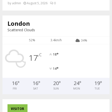
by
admin
August 5, 2026
0
London
Scattered Clouds
52%
3.4km/h
34%
°
C
17
18
°
°
14
16
°
16
°
20
°
24
°
19
°
FRI
SAT
SUN
MON
TUE
VISITOR