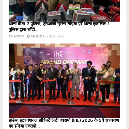
थाना बीटा-2 पुलिस, एसओजी ग्रेटर नोएडा एवं थाना इकोटेक-1
पुलिस द्वारा चाँदी...
by
admin
August 6, 2026
0
इंडिया इंटरनेशनल हॉस्पिटैलिटी एक्सपो (IHE) 2026 के 9वें संस्करण
का इंडिया एक्सपो...