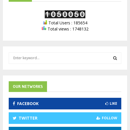
Total Users : 185654
Total views : 1748132
S
e
a
S
r
c
E
h
OUR NETWORKS
f
A
o
FACEBOOK
LIKE
r
R
:
C
TWITTER
FOLLOW
H