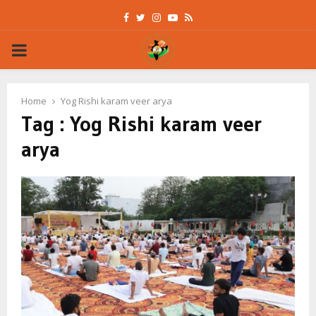
Facebook
Twitter
Instagram
Youtube
Rss
PRIMARY
MENU
Home
Yog Rishi karam veer arya
Tag : Yog Rishi karam veer
arya