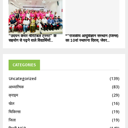
“उदयन केयर-चैरिटेबल ट्रस्ट” के
*”राजकीय आयुर्विज्ञान संस्थान (जिम्स)
सहयोग से पढ़ने वाले विद्यार्थियों...
का 10वां स्थापना दिवस, जेवर...
CATEGORIES
Uncategorized
(139)
आध्यात्मिक
(83)
क्राइम
(29)
खेल
(16)
चिकित्सा
(19)
जिला
(19)