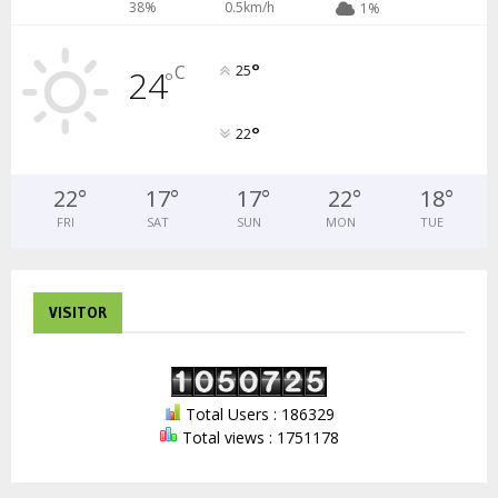
38%
0.5km/h
1%
°
C
24
25
°
°
22
22
°
17
°
17
°
22
°
18
°
FRI
SAT
SUN
MON
TUE
VISITOR
Total Users : 186329
Total views : 1751178