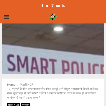
Facebook
Twitter
Instagram
Youtube
Rss
PRIMARY
MENU
Home
दिल्ली NCR
*छुट्टी के दिन इंटरनेशनल ट्रेड शो में उमड़ी भारी भीड़* *राजधानी दिल्‍ली से लेकर
मेरठ, बुलंदशहर से पहुंचे लोग* *लोगों ने जमकर खरीदारी करने के साथ ही सांस्‍कृतिक
कार्यक्रमों का भी उठाया लुत्‍फ*
दिल्ली NCR
मनोरंजन