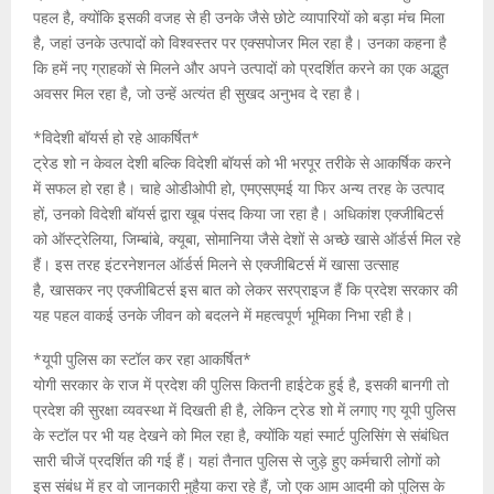
पहल है, क्‍योंकि इसकी वजह से ही उनके जैसे छोटे व्यापारियों को बड़ा मंच मिला
है, जहां उनके उत्‍पादों को विश्‍वस्‍तर पर एक्‍सपोजर मिल रहा है। उनका कहना है
कि हमें नए ग्राहकों से मिलने और अपने उत्पादों को प्रदर्शित करने का एक अद्भुत
अवसर मिल रहा है, जो उन्‍हें अत्‍यंत ही सुखद अनुभव दे रहा है।
*विदेशी बॉयर्स हो रहे आकर्षित*
ट्रेड शो न केवल देशी बल्कि विदेशी बॉयर्स को भी भरपूर तरीके से आकर्षिक करने
में सफल हो रहा है। चाहे ओडीओपी हो, एमएसएमई या फिर अन्‍य तरह के उत्‍पाद
हों, उनको विदेशी बॉयर्स द्वारा खूब पंसद किया जा रहा है। अधिकांश एक्‍जीबिटर्स
को ऑस्‍ट्रेलिया, जिम्‍बांबे, क्‍यूबा, सोमानिया जैसे देशों से अच्‍छे खासे ऑर्डर्स मिल रहे
हैं। इस तरह इंटरनेशनल ऑर्डर्स मिलने से एक्‍जीबिटर्स में खासा उत्‍साह
है, खासकर नए एक्‍जीबिटर्स इस बात को लेकर सरप्राइज हैं कि प्रदेश सरकार की
यह पहल वाकई उनके जीवन को बदलने में महत्‍वपूर्ण भूमिका निभा रही है।
*यूपी पुलिस का स्‍टॉल कर रहा आकर्षित*
योगी सरकार के राज में प्रदेश की पुलिस कितनी हाईटेक हुई है, इसकी बानगी तो
प्रदेश की सुरक्षा व्‍यवस्‍था में दिखती ही है, लेकिन ट्रेड शो में लगाए गए यूपी पुलिस
के स्‍टॉल पर भी यह देखने को मिल रहा है, क्‍योंकि यहां स्‍मार्ट पुलिसिंग से संबंधित
सारी चीजें प्रदर्शित की गई हैं। यहां तैनात पुलिस से जुड़े हुए कर्मचारी लोगों को
इस संबंध में हर वो जानकारी मुहैया करा रहे हैं, जो एक आम आदमी को पुलिस के