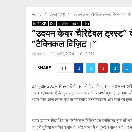
Home
दिल्ली NCR
“उदयन केयर-चैरिटेबल ट्रस्ट” के सहयोग से पढ़न
दिल्ली NCR
शिक्षा
सामाजिक
साहित्य
सौंदर्य
“उदयन केयर-चैरिटेबल ट्रस्ट” के स
“टैक्निकल विज़िट।”
by
admin
July 29, 2024
0
957
SHARE
0
27 जुलाई 2024 को इस “टैक्निकल विज़िट” के दौरान सबसे पहले सभी विद्या
अपनी शुभकामनाएँ देते हुए कहा कि आप सभी विद्यार्थी बहुत ही होनहार औ
इसके लिये आज हमारा पूरा गलगोटियास विश्वविद्यालय आप सभी का ह्रद
इसके उपरांत विद्यार्थियों के “टेक्निकल विज़िट” की प्रक्रिया शुरू की
जो पूरी दुनिया में पाँचवे स्थान है, और भारत में ये दूसरे स्थान पर ह