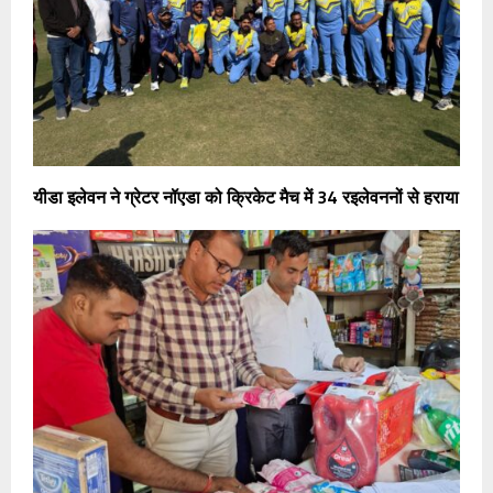
यीडा इलेवन ने ग्रेटर नॉएडा को क्रिकेट मैच में 34 रइलेवननों से हराया