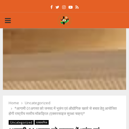
Facebook
Twitter
Instagram
Youtube
Rss
PRIMARY
MENU
Home
Uncategorized
*आगामी 01अगस्त को जनपद में भूकंप एवं औद्योगिक खतरे से बचाव हेतु आयोजित
होगी राष्ट्रीय स्तरीय मॉकड्रिल (एक्सरसाइज सुरक्षा चक्र)*
Uncategorized
प्रशासनिक