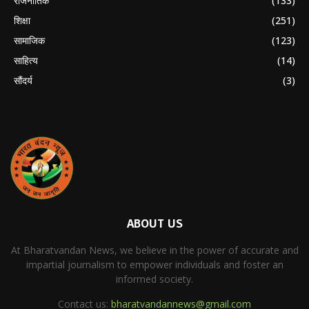
राजनीतिक
(133)
शिक्षा
(251)
सामाजिक
(123)
साहित्य
(14)
सौंदर्य
(3)
ABOUT US
At Bharatvandan News, we believe in the power of accurate and
impartial journalism to empower individuals and foster an
informed society.
Contact us:
bharatvandannews@gmail.com