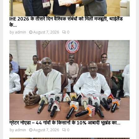
IHE 2026 के तीसरे दिन वैश्विक संबंधों को मिली मजबूती, थाईलैंड
के...
by
admin
August 7, 2026
0
ग्रेटर नोएडा – 44 गांवों के किसानों के 10% आबादी भूखंड का...
by
admin
August 7, 2026
0