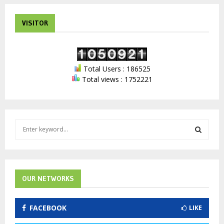
VISITOR
Total Users : 186525
Total views : 1752221
S
e
a
S
r
c
E
h
OUR NETWORKS
f
A
o
FACEBOOK
LIKE
r
R
: