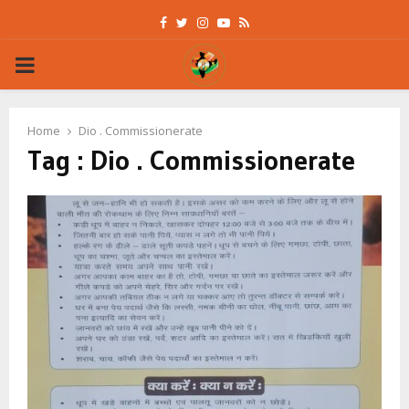
Facebook
Twitter
Instagram
Youtube
Rss
PRIMARY
MENU
Home
Dio . Commissionerate
Tag : Dio . Commissionerate