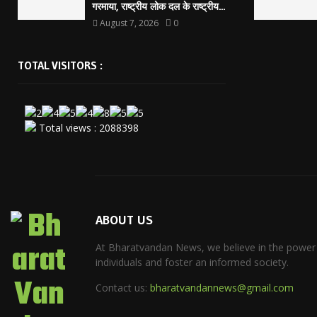
गरमाया, राष्ट्रीय लोक दल के राष्ट्रीय...
August 7, 2026
0
TOTAL VISITORS :
Total views : 2088398
ABOUT US
At Bharatvandan News, we believe in the power
individuals and foster an informed society.
Contact us:
bharatvandannews@gmail.com