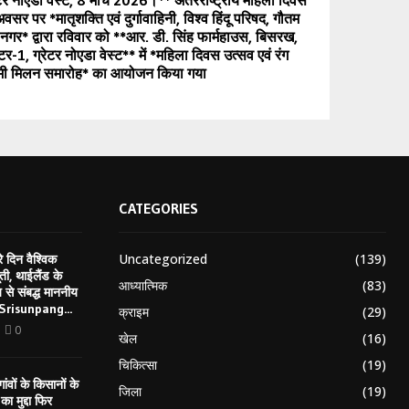
ेटर नोएडा वेस्ट, 8 मार्च 2026।** अंतरराष्ट्रीय महिला दिवस
वसर पर *मातृशक्ति एवं दुर्गावाहिनी, विश्व हिंदू परिषद, गौतम
्ध नगर* द्वारा रविवार को **आर. डी. सिंह फार्महाउस, बिसरख,
्टर-1, ग्रेटर नोएडा वेस्ट** में *महिला दिवस उत्सव एवं रंग
मी मिलन समारोह* का आयोजन किया गया
CATEGORIES
Uncategorized
(139)
 दिन वैश्विक
ती, थाईलैंड के
आध्यात्मिक
(83)
य से संबद्ध माननीय
 Srisunpang...
क्राइम
(29)
0
खेल
(16)
चिकित्सा
(19)
ंवों के किसानों के
जिला
(19)
 मुद्दा फिर