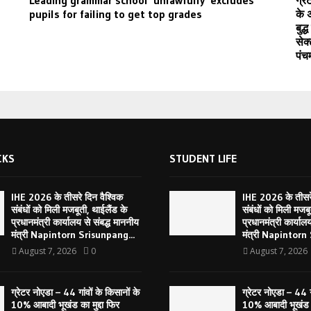
Leading grammar school ‘unlawfully’ excludes
ग्र
pupils for failing to get top grades
के अ
बुद
सेक
पंच
CKS
STUDENT LIFE
IHE 2026 के तीसरे दिन वैश्विक
IHE 2026 के तीसरे
संबंधों को मिली मजबूती, थाईलैंड के
संबंधों को मिली मजबू
प्रधानमंत्री कार्यालय से संबद्ध माननीय
प्रधानमंत्री कार्याल
मंत्री Napintorn Srisunpang...
मंत्री Napintorn
August 7, 2026
0
August 7, 2026
ग्रेटर नोएडा – 44 गांवों के किसानों के
ग्रेटर नोएडा – 44 गा
10% आबादी भूखंड का मुद्दा फिर
10% आबादी भूखंड का