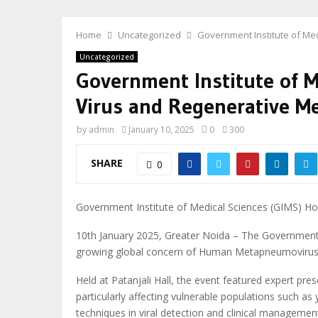
Home
Uncategorized
Government Institute of Me
Uncategorized
Government Institute of 
Virus and Regenerative M
by
admin
January 10, 2025
0
300
SHARE
0
Government Institute of Medical Sciences (GIMS) H
10th January 2025, Greater Noida – The Government 
growing global concern of Human Metapneumovirus 
Held at Patanjali Hall, the event featured expert pr
particularly affecting vulnerable populations such a
techniques in viral detection and clinical managemen