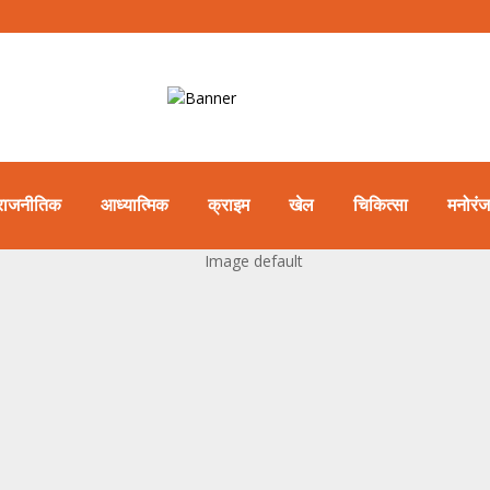
राजनीतिक
आध्यात्मिक
क्राइम
खेल
चिकित्सा
मनोरं