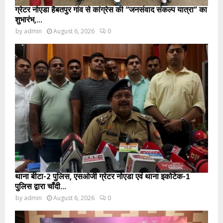
ग्रेटर नोएडा हैबतपुर गांव से कांग्रेस की “जनसंवाद संकल्प यात्रा” का
शुभारंभ,...
by
admin
August 6, 2026
0
थाना बीटा-2 पुलिस, एसओजी ग्रेटर नोएडा एवं थाना इकोटेक-1
पुलिस द्वारा चाँदी...
by
admin
August 6, 2026
0