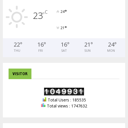
°
C
23
24
°
°
21
22
°
16
°
16
°
21
°
24
°
THU
FRI
SAT
SUN
MON
VISITOR
Total Users : 185535
Total views : 1747632