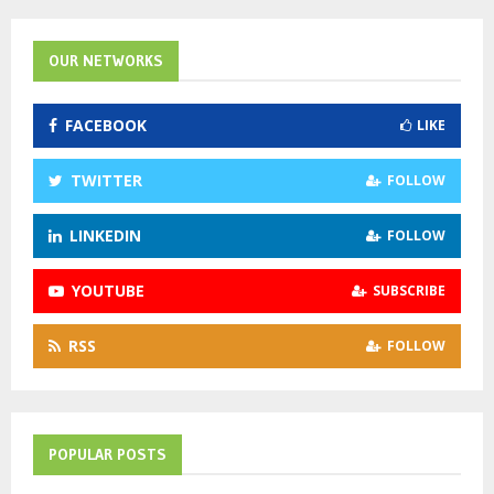
r
c
E
h
OUR NETWORKS
f
A
o
FACEBOOK
LIKE
r
R
:
C
TWITTER
FOLLOW
H
LINKEDIN
FOLLOW
YOUTUBE
SUBSCRIBE
RSS
FOLLOW
POPULAR POSTS