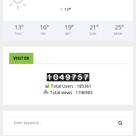
°
13
13
°
16
°
19
°
21
°
25
°
THU
FRI
SAT
SUN
MON
VISITOR
Total Users : 185361
Total views : 1746983
S
e
a
S