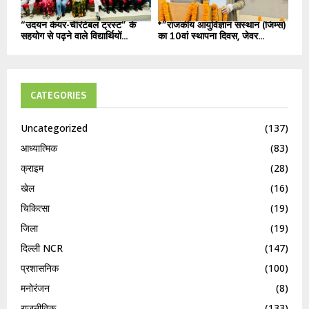
“उदयन केयर-चैरिटेबल ट्रस्ट” के
*”राजकीय आयुर्विज्ञान संस्थान (जिम्स)
सहयोग से पढ़ने वाले विद्यार्थियों...
का 10वां स्थापना दिवस, जेवर...
CATEGORIES
Uncategorized
(137)
आध्यात्मिक
(83)
क्राइम
(28)
खेल
(16)
चिकित्सा
(19)
जिला
(19)
दिल्ली NCR
(147)
प्रशासनिक
(100)
मनोरंजन
(8)
राजनीतिक
(133)