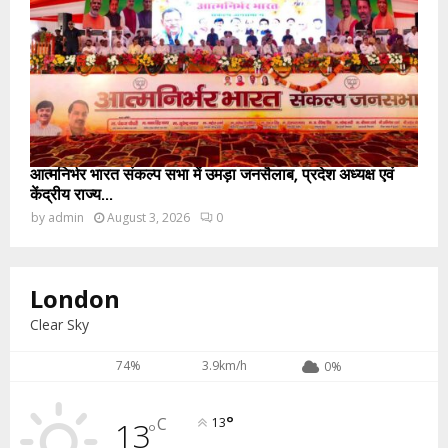
आत्मनिर्भर भारत संकल्प सभा में उमड़ा जनसैलाब, प्रदेश अध्यक्ष एवं
केंद्रीय राज्य...
by
admin
August 3, 2026
0
London
Clear Sky
74%
3.9km/h
0%
°
C
13
13
°