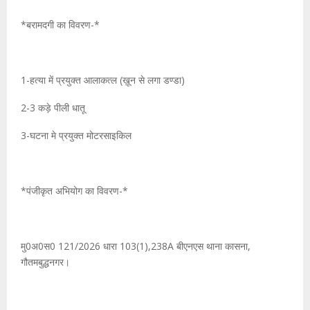
*बरामदगी का विवरण-*
1-हत्या में प्रयुक्त आलाकत्ल (ख़ून से लगा डण्डा)
2-3 कड़े पीली धातू
3-घटना मे प्रयुक्त मोटरसाइकिल
*पंजीकृत अभियोग का विवरण-*
मु0अ0स0 121/2026 धारा 103(1),238A बीएनएस थाना कासना,
गौतमबुद्धनगर।