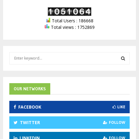
Total Users : 186668
Total views : 1752869
S
e
a
S
r
c
E
h
OUR NETWORKS
f
A
o
FACEBOOK
LIKE
r
R
:
C
TWITTER
FOLLOW
H
LINKEDIN
FOLLOW