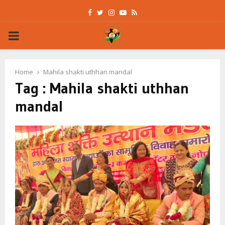
Facebook
Twitter
Instagram
Youtube
Rss
PRIMARY
MENU
Home
Mahila shakti uthhan mandal
Tag : Mahila shakti uthhan
mandal