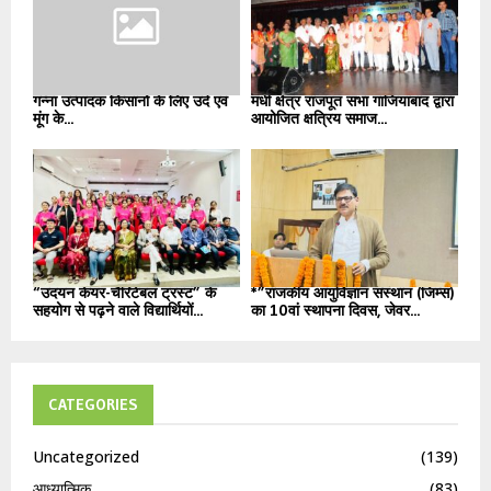
गन्ना उत्पादक किसानों के लिए उर्द एवं
मधी क्षेत्र राजपूत सभा गाजियाबाद द्वारा
मूंग के...
आयोजित क्षत्रिय समाज...
“उदयन केयर-चैरिटेबल ट्रस्ट” के
*”राजकीय आयुर्विज्ञान संस्थान (जिम्स)
सहयोग से पढ़ने वाले विद्यार्थियों...
का 10वां स्थापना दिवस, जेवर...
CATEGORIES
Uncategorized
(139)
आध्यात्मिक
(83)