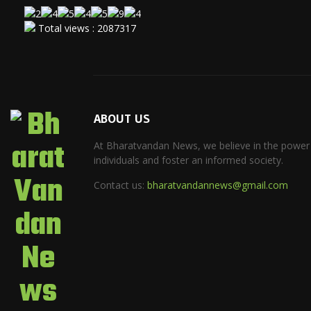
Total views : 2087317
ABOUT US
At Bharatvandan News, we believe in the power
individuals and foster an informed society.
Contact us:
bharatvandannews@gmail.com