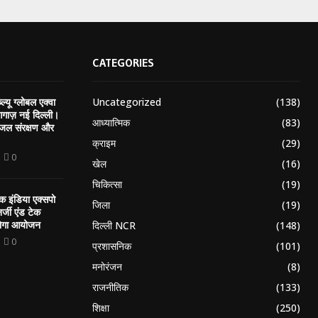
CATEGORIES
Uncategorized
(138)
ल्यू ग्लोबल एक्वा
गाज़ नई दिल्ली।
आध्यात्मिक
(83)
, जल संरक्षण और
क्राइम
(29)
0
खेल
(16)
चिकित्सा
(19)
 इंडिया एक्सपो
जिला
(19)
नर्जी एंड टेक
होगा आयोजन
दिल्ली NCR
(148)
0
प्रशासनिक
(101)
मनोरंजन
(8)
राजनीतिक
(133)
शिक्षा
(250)