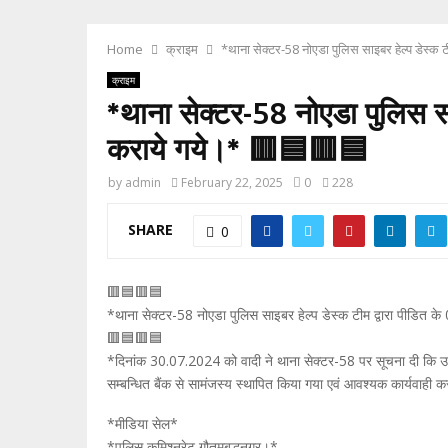
Home
क्राइम
*थाना सेक्टर-58 नोएडा पुलिस साइबर हेल्प डेस्क
क्राइम
*थाना सेक्टर-58 नोएडा पुलिस स
कराये गये।* 🟥🟦🟥🟦
by
admin
February 22, 2025
0
228
SHARE
0
🟥🟦🟥🟦
*थाना सेक्टर-58 नोएडा पुलिस साइबर हेल्प डेस्क टीम द्वारा पीडित 
🟥🟦🟥🟦
*दिनांक 30.07.2024 को वादी ने थाना सेक्टर-58 पर सूचना दी कि उसकी
सम्बन्धित बैंक से सामंजस्य स्थापित किया गया एवं आवश्यक कार्यवाही 
*मीडिया सेल*
*पुलिस कमिश्नरेट गौतमबुद्धनगर।*