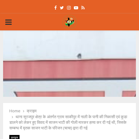
Facebook
Twitter
Instagram
Youtube
Rss
PRIMARY
MENU
Home
क्राइम
थाना सूरजपुर क्षेत्र के अंतर्गत ग्राम साकीपुर में नाली के पानी की निकासी एवं कूडा
डालने को लेकर हुए विवाद में साजन भाटी की गोली मारकर हत्या कर दी गई थी, जिसके
सम्बन्ध में मृतक साजन भाटी के परिजन (चाचा) द्वारा दी गई
क्राइम