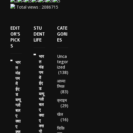
Total views : 2086715
EDIT
STU
CATE
OR'S
DENT
GORI
PICK
LIFE
ES
S
Unca
भार
tegor
त
भार
ized
मंड
त
(138)
पम
मंड
में
पम
आध्या
ईए
में
त्मिक
ड
ईए
(83)
ब्ल्यू
ड
ग्लो
ब्ल्यू
क्राइम
बल
ग्लो
(29)
ए
बल
खेल
क्वा
ए
(16)
ए
क्वा
क्स
ए
चिकि
पो
क्स