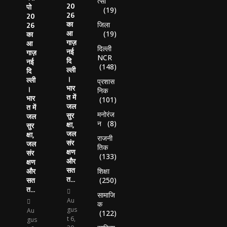
त्सा
20
पो
(19)
26
20
का
जिला
26
आ
(19)
का
गाज़
आ
दिल्ली
नई
गाज़
NCR
दि
नई
(148)
ल्ली
दि
।
ल्ली
प्रशास
भार
।
निक
त में
भार
(101)
जल
त में
मनोरंज
सुर
जल
न
(8)
क्षा,
सुर
जल
क्षा,
राजनी
संर
जल
तिक
क्षण
संर
(133)
और
क्षण
सत
शिक्षा
और
त...
(250)
सत
त...
सामाजि
Au
क
gus
Au
(122)
t 6,
gus