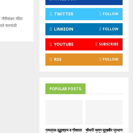
:
C
TWITTER
FOLLOW
गौरीशंकर मंदिर
H
 वाले शतचंडी
LINKEDIN
FOLLOW
YOUTUBE
SUBSCRIBE
RSS
FOLLOW
POPULAR POSTS
रामलाल वृद्धाश्रम व गौशाला
चौधरी जतन सुखबीर प्रधान