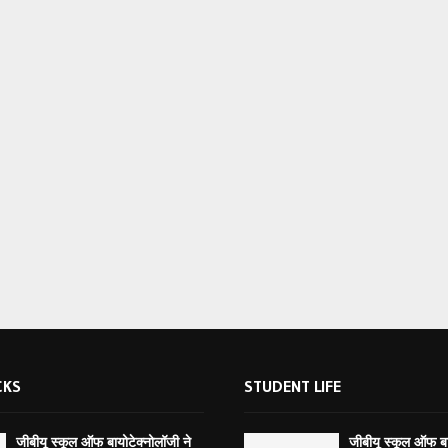
CKS
STUDENT LIFE
जीबीयू स्कूल ऑफ बायोटेक्नोलॉजी ने
जीबीयू स्कूल ऑफ बा