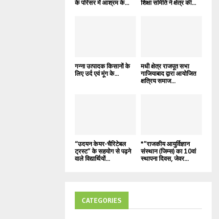
के परिसर में आश्रम के...
शिक्षा समिति ने क्षेत्र की...
गन्ना उत्पादक किसानों के
मधी क्षेत्र राजपूत सभा
लिए उर्द एवं मूंग के...
गाजियाबाद द्वारा आयोजित
क्षत्रिय समाज...
“उदयन केयर-चैरिटेबल
*”राजकीय आयुर्विज्ञान
ट्रस्ट” के सहयोग से पढ़ने
संस्थान (जिम्स) का 10वां
वाले विद्यार्थियों...
स्थापना दिवस, जेवर...
CATEGORIES