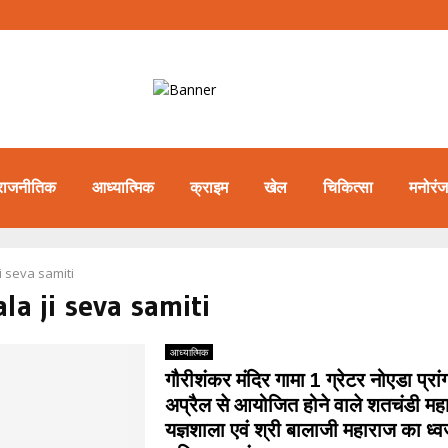
राजनीतिक
आध्यात्मिक
क्राइम
खेल
चिकित्सा
मनोरं
ji seva samiti
ala ji seva samiti
आध्यात्मिक
गौरीशंकर मंदिर गामा 1 ग्रेटर नोएडा प्रांग
अप्रैल से आयोजित होने वाले शतचंडी महाय
यज्ञशाला एवं श्री बालाजी महाराज का ध्