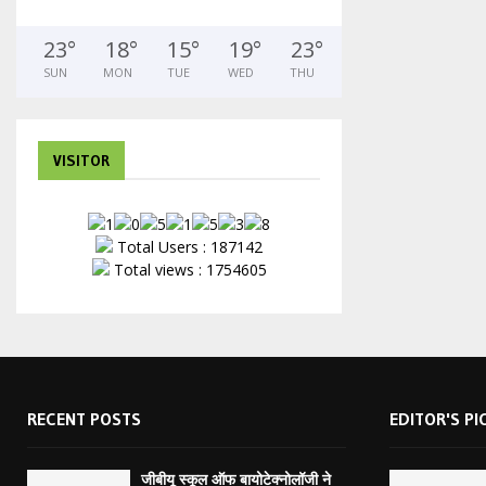
23
°
18
°
15
°
19
°
23
°
SUN
MON
TUE
WED
THU
VISITOR
Total Users : 187142
Total views : 1754605
RECENT POSTS
EDITOR'S PI
जीबीयू स्कूल ऑफ बायोटेक्नोलॉजी ने