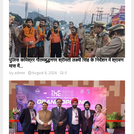
पुलिस कमिश्रर गौतमबुद्धनगर श्रीमती लक्ष्मी सिंह के निर्देशन में श्रावण
मास में...
by
admin
August 8, 2026
0