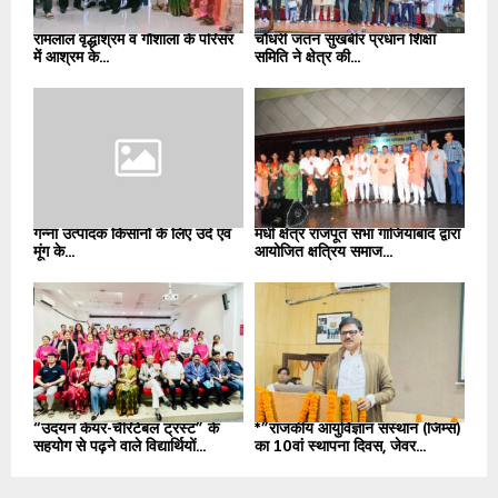
रामलाल वृद्धाश्रम व गौशाला के परिसर
चौधरी जतन सुखबीर प्रधान शिक्षा
में आश्रम के...
समिति ने क्षेत्र की...
गन्ना उत्पादक किसानों के लिए उर्द एवं
मधी क्षेत्र राजपूत सभा गाजियाबाद द्वारा
मूंग के...
आयोजित क्षत्रिय समाज...
“उदयन केयर-चैरिटेबल ट्रस्ट” के
*”राजकीय आयुर्विज्ञान संस्थान (जिम्स)
सहयोग से पढ़ने वाले विद्यार्थियों...
का 10वां स्थापना दिवस, जेवर...