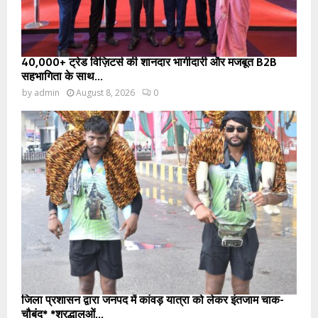
40,000+ ट्रेड विज़िटर्स की शानदार भागीदारी और मजबूत B2B
सहभागिता के साथ...
by
admin
August 8, 2026
0
जिला प्रशासन द्वारा जनपद में कांवड़ यात्रा को लेकर इंतजाम चाक-
चौबंद* *श्रद्धालुओं...