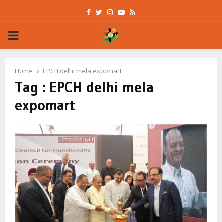
Facebook
Twitter
Instagram
Youtube
Rss
PRIMARY
MENU
Home
EPCH delhi mela expomart
Tag : EPCH delhi mela
expomart