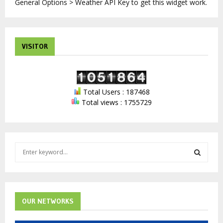
General Options > Weather API Key to get this widget work.
VISITOR
Total Users : 187468
Total views : 1755729
S
e
a
S
r
c
E
h
OUR NETWORKS
f
A
o