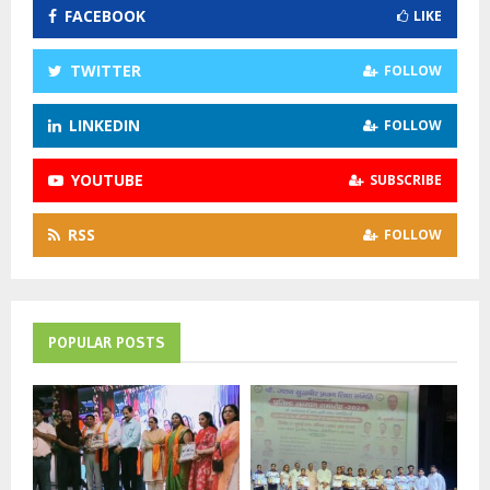
FACEBOOK
LIKE
r
R
:
C
TWITTER
FOLLOW
H
LINKEDIN
FOLLOW
YOUTUBE
SUBSCRIBE
RSS
FOLLOW
POPULAR POSTS