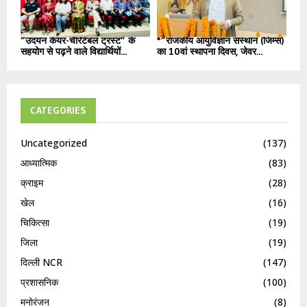
“उदयन केयर-चैरिटेबल ट्रस्ट” के
*”राजकीय आयुर्विज्ञान संस्थान (जिम्स)
सहयोग से पढ़ने वाले विद्यार्थियों...
का 10वां स्थापना दिवस, जेवर...
CATEGORIES
Uncategorized
(137)
आध्यात्मिक
(83)
क्राइम
(28)
खेल
(16)
चिकित्सा
(19)
जिला
(19)
दिल्ली NCR
(147)
प्रशासनिक
(100)
मनोरंजन
(8)