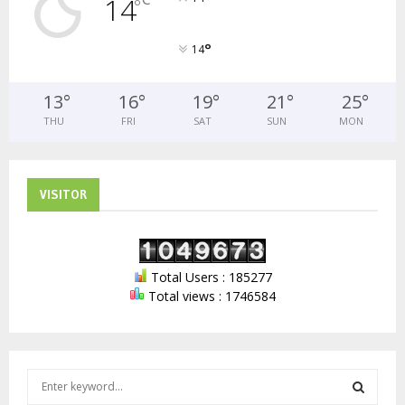
14
°
°
14
13
°
16
°
19
°
21
°
25
°
THU
FRI
SAT
SUN
MON
VISITOR
Total Users : 185277
Total views : 1746584
S
e