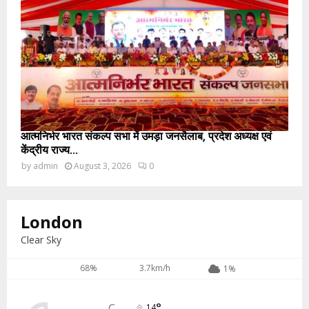
आत्मनिर्भर भारत संकल्प सभा में उमड़ा जनसैलाब, प्रदेश अध्यक्ष एवं
केंद्रीय राज्य...
by
admin
August 3, 2026
0
London
Clear Sky
68%
3.7km/h
1%
°
C
14