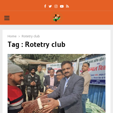
Facebook
Twitter
Instagram
Youtube
Rss
PRIMARY
MENU
Home
Rotetry club
Tag : Rotetry club