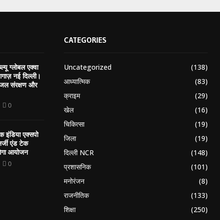
CATEGORIES
Uncategorized
(138)
ल्यू ग्लोबल एक्वा
गाज़ नई दिल्ली।
आध्यात्मिक
(83)
, जल संरक्षण और
क्राइम
(29)
0
खेल
(16)
चिकित्सा
(19)
 इंडिया एक्सपो
जिला
(19)
नर्जी एंड टेक
होगा आयोजन
दिल्ली NCR
(148)
0
प्रशासनिक
(101)
मनोरंजन
(8)
राजनीतिक
(133)
शिक्षा
(250)