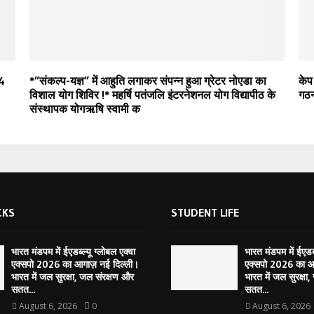
24
*”संकल्प-यज्ञ” में आहुति लगाकर संपन्न हुआ ग्रेटर नोएडा का
केप
विशाल योग शिविर !* महर्षि पतंजलि इंटरनेशनल योग विद्यापीठ के
गठन
संस्थापक योगऋषि स्वामी क
CKS
STUDENT LIFE
भारत मंडपम में ईएडब्ल्यू ग्लोबल एक्वा
भारत मंडपम में ईएडब्
एक्सपो 2026 का आगाज़ नई दिल्ली।
एक्सपो 2026 का आ
भारत में जल सुरक्षा, जल संरक्षण और
भारत में जल सुरक्षा
सतत...
सतत...
August 6, 2026
0
August 6, 2026