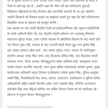
जी के कुशल शासन से उत्तर प्रदेश आज निवेश, उद्योग और तकनीक के क्षेत्र में
तेजी से आगे बढ़ रहा है। उन्होंने कहा कि जेवर की यह परियोजना युवाओं,
विशेषकर महिलाओं के लिए रोजगार और तकनीकी अवसरों के नए द्वार खोलेगी।
उन्होंने किसानों को विकास यात्रा का साझेदार बताते हुए कहा कि ऐसी परियोजनाएं
विकसित भारत के संकल्प को मजबूत करेंगी।
इस अवसर पर मा0 मंत्री केंद्रीय रेलवे एवं इलेक्ट्रॉनिक्स और सूचना प्रौद्योगिकी
के मंत्री अश्विनी वैष्णो जी, मा0 केंद्रीय मंत्री पर्यावरण वन जलवायु परिवर्तन
मंत्रालय भूपेंद्र यादव, उत्तर प्रदेश सरकार में औद्योगिक विकास के मा0 मंत्री श्री
नंद गोपाल गुप्ता नंदी, जनपद के मा0 प्रभारी मंत्री गौतम बुद्ध नगर बृजेश सिंह ,
मा0 सांसद डॉक्टर महेश शर्मा , मा0 सांसद सुरेंद्र नागर, भाजपा के नवनियुक्त
क्षेत्रीय अध्यक्ष नवाब सिंह नागर, मा0 विधायक धीरेंद्र सिंह, मा0 विधायक दादरी
तेजपाल नागर, जिला अध्यक्ष गौतमबुद्धनगर महेश अभिषेक शर्मा, सलाहकार उत्तर
प्रदेश शासन अवनीश अवस्थी, अपर मुख्य सचिव एमएसएमई आलोक कुमार, मुख्य
कार्यपालक अधिकारी यमुना विकास प्राधिकरण राकेश कुमार सिंह, पुलिस आयुक्त
लक्ष्मी सिंह, जिलाधिकारी मेधा रूपम, शासन, प्रशासन, प्राधिकरण व पुलिस वरिष्ठ
अधिकारियोें सहित एसडी चेयरमैन अंबर ग्रुप जसवीर सिंह, मैनेजिंग डायरेक्टर
श्रीजीत सिंह तथा सीईओ कोरिया सर सर्किट मिस्टर रियांग हो चो उपस्थित रहे।
सौजन्य से सूचना विभाग गौतमबुद्धनगर।