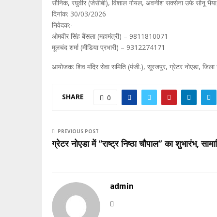
सौनिक, रघुवीर (जेसीबी), विशाल गोयल, अवनीश सक्सेना उर्फ सोनू भैय
दिनांक: 30/03/2026
निवेदक:-
ओमवीर सिंह बैंसला (महामंत्री) – 9811810071
मूलचंद शर्मा (मीडिया प्रभारी) – 9312274171
आयोजक: शिव मंदिर सेवा समिति (पंजी.), सूरजपुर, ग्रेटर नोएडा, जिला ग
SHARE
0
PREVIOUS POST
ग्रेटर नोएडा में “राष्ट्र निष्ठा चौपाल” का शुभारंभ, स
admin