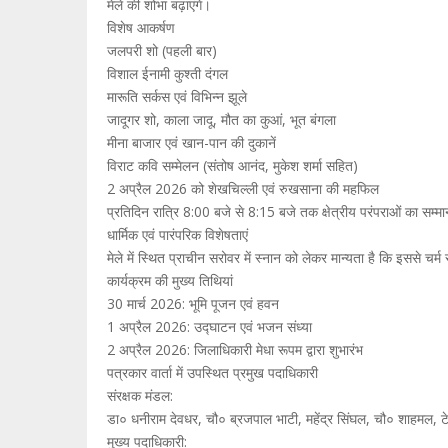
मेले की शोभा बढ़ाएंगे।
विशेष आकर्षण
जलपरी शो (पहली बार)
विशाल ईनामी कुश्ती दंगल
मारूति सर्कस एवं विभिन्न झूले
जादूगर शो, काला जादू, मौत का कुआं, भूत बंगला
मीना बाजार एवं खान-पान की दुकानें
विराट कवि सम्मेलन (संतोष आनंद, मुकेश शर्मा सहित)
2 अप्रैल 2026 को शेखचिल्ली एवं रुखसाना की महफिल
प्रतिदिन रात्रि 8:00 बजे से 8:15 बजे तक क्षेत्रीय परंपराओं का सम्म
धार्मिक एवं पारंपरिक विशेषताएं
मेले में स्थित प्राचीन सरोवर में स्नान को लेकर मान्यता है कि इससे चर्
कार्यक्रम की मुख्य तिथियां
30 मार्च 2026: भूमि पूजन एवं हवन
1 अप्रैल 2026: उद्घाटन एवं भजन संध्या
2 अप्रैल 2026: जिलाधिकारी मेधा रूपम द्वारा शुभारंभ
पत्रकार वार्ता में उपस्थित प्रमुख पदाधिकारी
संरक्षक मंडल:
डा० धनीराम देवधर, चौ० ब्रजपाल भाटी, महेंद्र सिंघल, चौ० शाहमल, टेकचं
मुख्य पदाधिकारी: