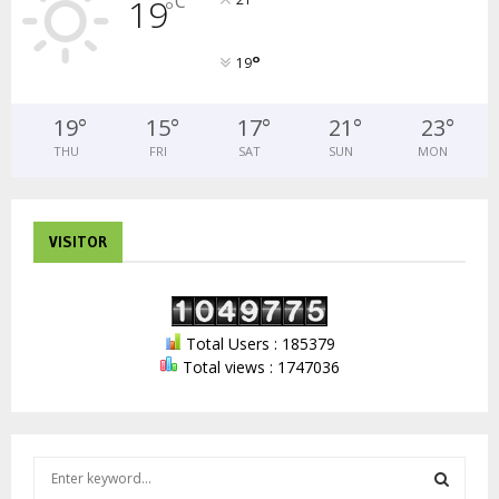
°
C
19
°
°
19
19
°
15
°
17
°
21
°
23
°
THU
FRI
SAT
SUN
MON
VISITOR
Total Users : 185379
Total views : 1747036
S
e