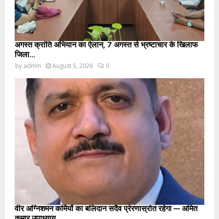
अगस्त क्रांति अभियान का ऐलान, 7 अगस्त से भ्रष्टाचार के खिलाफ
जिला...
by
admin
August 5, 2026
0
वीर अग्निशमन कर्मियों का बलिदान सदैव प्रेरणास्रोत रहेगा — अमित
कुमार उपाध्याय