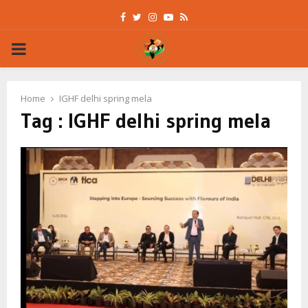
Facebook
Twitter
Instagram
Youtube
Rss
PRIMARY
MENU
Home
IGHF delhi spring mela
Tag : IGHF delhi spring mela