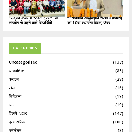
“उदयन केयर-चैरिटेबल ट्रस्ट” के
*”राजकीय आयुर्विज्ञान संस्थान (जिम्स)
सहयोग से पढ़ने वाले विद्यार्थियों...
का 10वां स्थापना दिवस, जेवर...
CATEGORIES
Uncategorized
(137)
आध्यात्मिक
(83)
क्राइम
(28)
खेल
(16)
चिकित्सा
(19)
जिला
(19)
दिल्ली NCR
(147)
प्रशासनिक
(100)
मनोरंजन
(8)