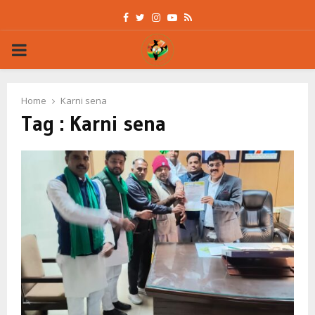
Facebook
Twitter
Instagram
Youtube
Rss
PRIMARY
MENU
Home
Karni sena
Tag : Karni sena