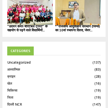
“उदयन केयर-चैरिटेबल ट्रस्ट” के
*”राजकीय आयुर्विज्ञान संस्थान (जिम्स)
सहयोग से पढ़ने वाले विद्यार्थियों...
का 10वां स्थापना दिवस, जेवर...
CATEGORIES
Uncategorized
(137)
आध्यात्मिक
(83)
क्राइम
(28)
खेल
(16)
चिकित्सा
(19)
जिला
(19)
दिल्ली NCR
(147)