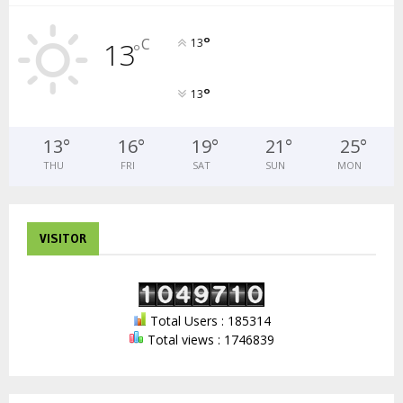
°
C
13
13
°
°
13
13
°
16
°
19
°
21
°
25
°
THU
FRI
SAT
SUN
MON
VISITOR
Total Users : 185314
Total views : 1746839