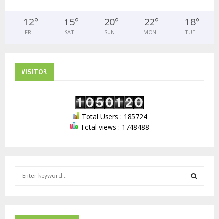
12
°
15
°
20
°
22
°
18
°
FRI
SAT
SUN
MON
TUE
VISITOR
Total Users : 185724
Total views : 1748488
S
e
a
S
r
c
E