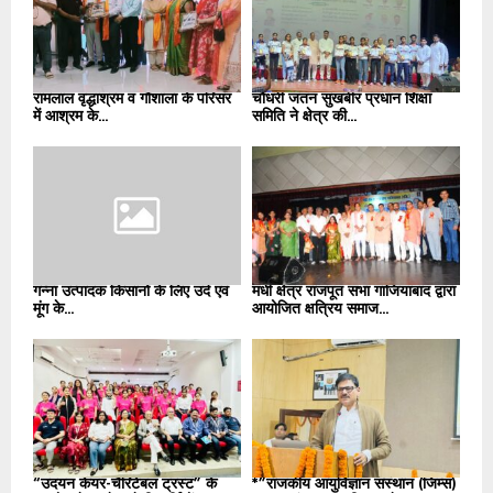
रामलाल वृद्धाश्रम व गौशाला के परिसर
चौधरी जतन सुखबीर प्रधान शिक्षा
में आश्रम के...
समिति ने क्षेत्र की...
गन्ना उत्पादक किसानों के लिए उर्द एवं
मधी क्षेत्र राजपूत सभा गाजियाबाद द्वारा
मूंग के...
आयोजित क्षत्रिय समाज...
“उदयन केयर-चैरिटेबल ट्रस्ट” के
*”राजकीय आयुर्विज्ञान संस्थान (जिम्स)