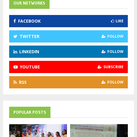
h
OUR NETWORKS
f
A
o
FACEBOOK
LIKE
r
R
:
C
TWITTER
FOLLOW
H
LINKEDIN
FOLLOW
YOUTUBE
SUBSCRIBE
RSS
FOLLOW
POPULAR POSTS