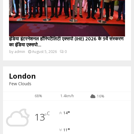
इंडिया इंटरनेशनल हॉस्पिटैलिटी एक्सपो (IHE) 2026 के 9वें संस्करण
का इंडिया एक्सपो...
by
admin
August 5, 2026
0
London
Few Clouds
68%
1.4km/h
16%
°
C
13
14
°
°
11