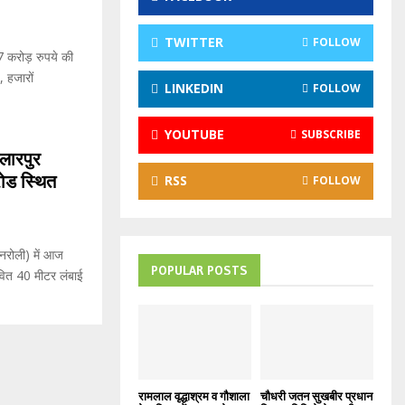
:
C
TWITTER
FOLLOW
 7 करोड़ रुपये की
H
, हजारों
LINKEDIN
FOLLOW
YOUTUBE
SUBSCRIBE
सलारपुर
ोड स्थित
RSS
FOLLOW
–नरोली) में आज
POPULAR POSTS
वित 40 मीटर लंबाई
रामलाल वृद्धाश्रम व गौशाला
चौधरी जतन सुखबीर प्रधान