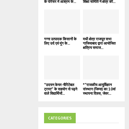
के परिसर में आश्रम के...
शिक्षा समिति ने क्षेत्र की...
गन्ना उत्पादक किसानों के
मधी क्षेत्र राजपूत सभा
लिए उर्द एवं मूंग के...
गाजियाबाद द्वारा आयोजित
क्षत्रिय समाज...
“उदयन केयर-चैरिटेबल
*”राजकीय आयुर्विज्ञान
ट्रस्ट” के सहयोग से पढ़ने
संस्थान (जिम्स) का 10वां
वाले विद्यार्थियों...
स्थापना दिवस, जेवर...
CATEGORIES