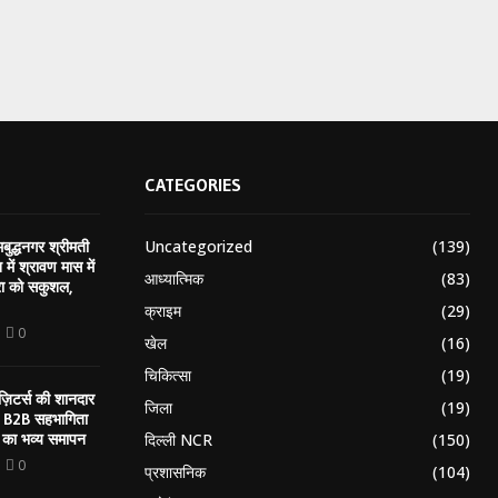
CATEGORIES
Uncategorized
(139)
बुद्धनगर श्रीमती
न में श्रावण मास में
आध्यात्मिक
(83)
रा को सकुशल,
क्राइम
(29)
0
खेल
(16)
चिकित्सा
(19)
़िटर्स की शानदार
जिला
(19)
त B2B सहभागिता
का भव्य समापन
दिल्ली NCR
(150)
0
प्रशासनिक
(104)