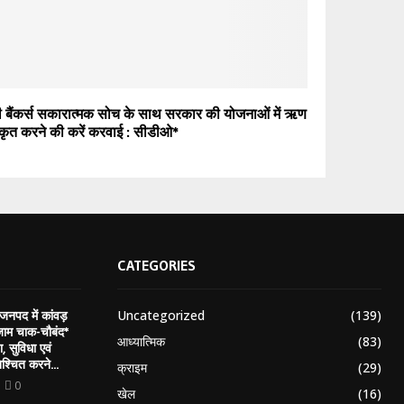
 बैंकर्स सकारात्मक सोच के साथ सरकार की योजनाओं में ऋण
ीकृत करने की करें करवाई : सीडीओ*
CATEGORIES
Uncategorized
(139)
 जनपद में कांवड़
जाम चाक-चौबंद*
आध्यात्मिक
(83)
ा, सुविधा एवं
श्चित करने...
क्राइम
(29)
0
खेल
(16)