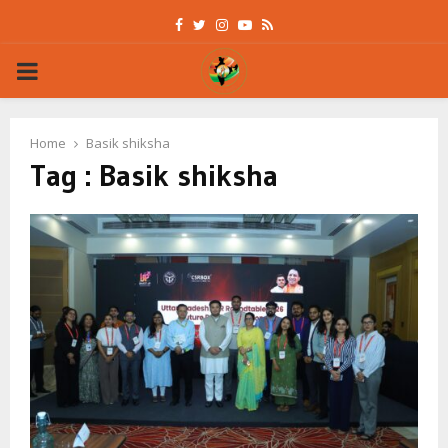
Facebook
Twitter
Instagram
Youtube
Rss
PRIMARY
MENU
Home
Basik shiksha
Tag : Basik shiksha