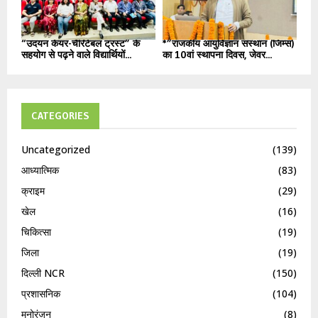
“उदयन केयर-चैरिटेबल ट्रस्ट” के
*”राजकीय आयुर्विज्ञान संस्थान (जिम्स)
सहयोग से पढ़ने वाले विद्यार्थियों...
का 10वां स्थापना दिवस, जेवर...
CATEGORIES
Uncategorized
(139)
आध्यात्मिक
(83)
क्राइम
(29)
खेल
(16)
चिकित्सा
(19)
जिला
(19)
दिल्ली NCR
(150)
प्रशासनिक
(104)
मनोरंजन
(8)