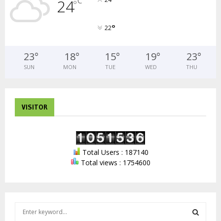
°
C
24
°
°
22
23
°
18
°
15
°
19
°
23
°
SUN
MON
TUE
WED
THU
VISITOR
Total Users : 187140
Total views : 1754600
S
e