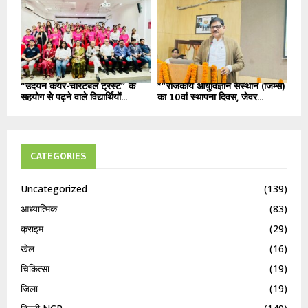
“उदयन केयर-चैरिटेबल ट्रस्ट” के
*”राजकीय आयुर्विज्ञान संस्थान (जिम्स)
सहयोग से पढ़ने वाले विद्यार्थियों...
का 10वां स्थापना दिवस, जेवर...
CATEGORIES
Uncategorized
(139)
आध्यात्मिक
(83)
क्राइम
(29)
खेल
(16)
चिकित्सा
(19)
जिला
(19)