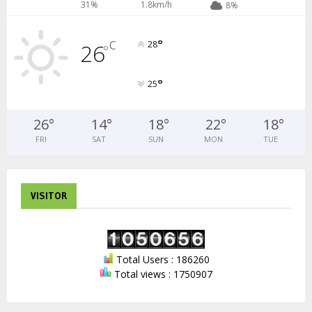
31%
1.8km/h
8%
°
C
26
28
°
°
25
26
°
14
°
18
°
22
°
18
°
FRI
SAT
SUN
MON
TUE
VISITOR
Total Users : 186260
Total views : 1750907